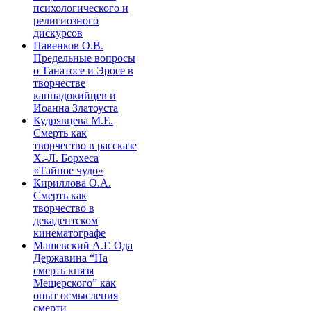
психологического и
религиозного
дискурсов
Павенков О.В.
Предельные вопросы
о Танатосе и Эросе в
творчестве
каппадокийцев и
Иоанна Златоуста
Кудрявцева М.Е.
Смерть как
творчество в рассказе
Х.-Л. Борхеса
«Тайное чудо»
Кириллова О.А.
Смерть как
творчество в
декадентском
кинематографе
Машевский А.Г. Ода
Державина “На
смерть князя
Мещерского” как
опыт осмысления
смерти