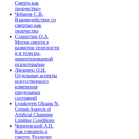
Смерть как
творчество»
Чебанов С.В.
Взаимодействие со
смертью как
творчество
Старостин О.А.
Мотив смерти в
развитии телесности
и в телесно-
ориентированной
психотерапии
Лясковец О.Н.
Отдельные аспекты
искусственного
изменения
предельных
состояний
Lyaskovets Oksana N.
Certain Aspects of
Artificial Changing
Limiting Conditions
Чернеевский А.П.
Как говорить о
смерти. Различие