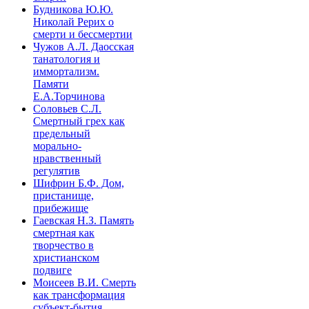
Будникова Ю.Ю.
Николай Рерих о
смерти и бессмертии
Чужов А.Л. Даосская
танатология и
иммортализм.
Памяти
Е.А.Торчинова
Соловьев С.Л.
Смертный грех как
предельный
морально-
нравственный
регулятив
Шифрин Б.Ф. Дом,
пристанище,
прибежище
Гаевская Н.З. Память
смертная как
творчество в
христианском
подвиге
Моисеев В.И. Смерть
как трансформация
субъект-бытия