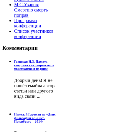
М.С.Уваров:
Смертию смерть
поправ
Программа
конференции
Список участников
конференции
Комментарии
Гаевская Н.З. Память
смертная как творчество в
христианском подвиге
Добрый день! Я не
нашёл емайла автора
статьи или другого
вида связи ...
Николай Гартман на «Днях
философии в Санкт-
Петербурге – 2014»