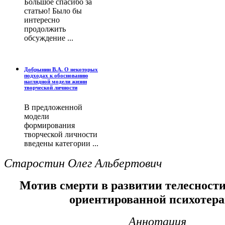
Большое спасибо за
статью! Было бы
интересно
продолжить
обсуждение ...
Добрынин В.А. О некоторых
подходах к обоснованию
наглядной модели жизни
творческой личности
В предложенной
модели
формирования
творческой личности
введены категории ...
Старостин Олег Альбертович
Мотив смерти в развитии телесности 
ориентированной психотер
Аннотация