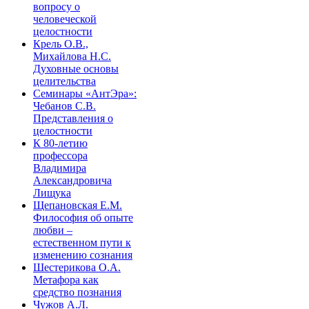
вопросу о
человеческой
целостности
Крель О.В.,
Михайлова Н.С.
Духовные основы
целительства
Семинары «АнтЭра»:
Чебанов С.В.
Представления о
целостности
К 80-летию
профессора
Владимира
Александровича
Лищука
Щепановская Е.М.
Философия об опыте
любви –
естественном пути к
изменению сознания
Шестерикова О.А.
Метафора как
средство познания
Чужов А.Л.