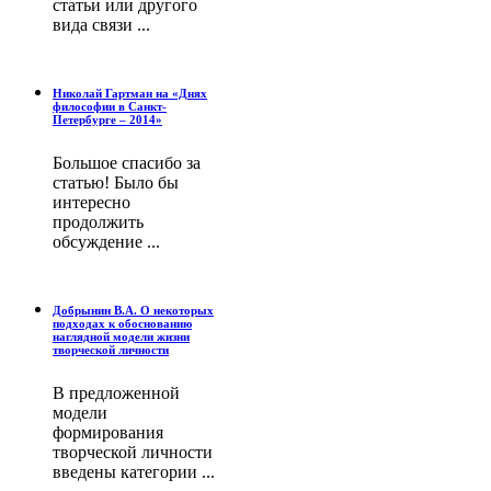
статьи или другого
вида связи ...
Николай Гартман на «Днях
философии в Санкт-
Петербурге – 2014»
Большое спасибо за
статью! Было бы
интересно
продолжить
обсуждение ...
Добрынин В.А. О некоторых
подходах к обоснованию
наглядной модели жизни
творческой личности
В предложенной
модели
формирования
творческой личности
введены категории ...