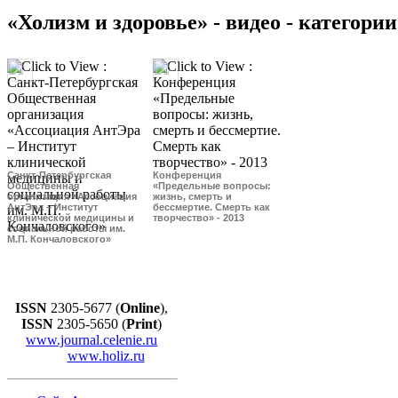
«Холизм и здоровье» - видео - категории
Санкт-Петербургская
Конференция
Общественная
«Предельные вопросы:
организация «Ассоциация
жизнь, смерть и
АнтЭра – Институт
бессмертие. Смерть как
клинической медицины и
творчество» - 2013
социальной работы им.
М.П. Кончаловского»
ISSN
2305-5677 (
Online
),
ISSN
2305-5650 (
Print
)
www.journal.celenie.ru
www.holiz.ru