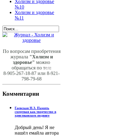
Холизм и здоровье
№10
Холизм и здоровье
№11
По вопросам приобретения
журнала
"Холизм и
здоровье"
можно
обращаться по т
ел
:
8-905-267-18-87 или 8-921-
798-79-68
Комментарии
Гаевская Н.З. Память
смертная как творчество в
христианском подвиге
Добрый день! Я не
нашёл емайла автора