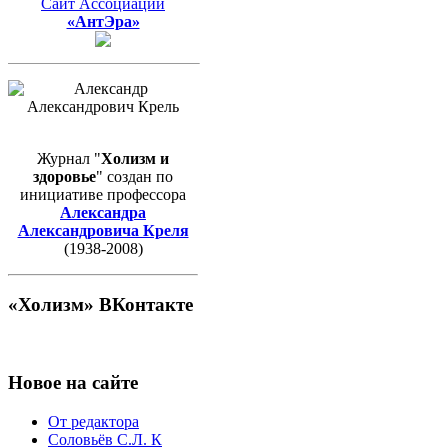
Сайт Ассоциации
«АнтЭра»
Журнал "
Холизм и
здоровье
" создан по
инициативе профессора
Александра
Александровича Креля
(1938-2008)
«Холизм» ВКонтакте
Новое на сайте
От редактора
Соловьёв С.Л. К