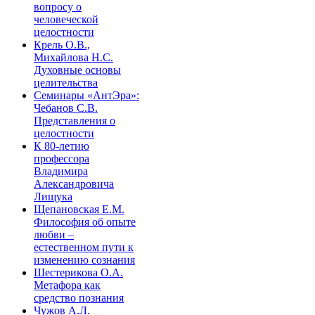
вопросу о
человеческой
целостности
Крель О.В.,
Михайлова Н.С.
Духовные основы
целительства
Семинары «АнтЭра»:
Чебанов С.В.
Представления о
целостности
К 80-летию
профессора
Владимира
Александровича
Лищука
Щепановская Е.М.
Философия об опыте
любви –
естественном пути к
изменению сознания
Шестерикова О.А.
Метафора как
средство познания
Чужов А.Л.