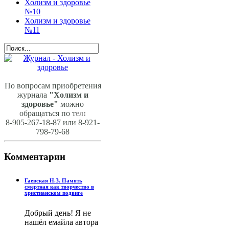
Холизм и здоровье
№10
Холизм и здоровье
№11
По вопросам приобретения
журнала
"Холизм и
здоровье"
можно
обращаться по т
ел
:
8-905-267-18-87 или 8-921-
798-79-68
Комментарии
Гаевская Н.З. Память
смертная как творчество в
христианском подвиге
Добрый день! Я не
нашёл емайла автора