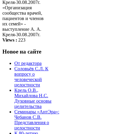
«Организация
сообщества врачей,
пациентов и членов
их семей» -
выступление А. А.
Креля-30.08.2007г.
Views :
223
Новое на сайте
От редактора
Соловьёв С.Л. К
вопросу о
человеческой
целостности
Крель О.В.,
Михайлова Н.С.
Духовные основы
целительства
Семинары «АнтЭра»:
Чебанов С.В.
Представления о
целостности
К 80-летию