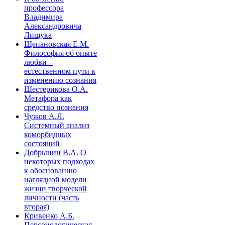
профессора
Владимира
Александровича
Лищука
Щепановская Е.М.
Философия об опыте
любви –
естественном пути к
изменению сознания
Шестерикова О.А.
Метафора как
средство познания
Чужов А.Л.
Системный анализ
коморбидных
состояний
Добрынин В.А. О
некоторых подходах
к обоснованию
наглядной модели
жизни творческой
личности (часть
вторая)
Кривенко А.Б.
Персонологическая