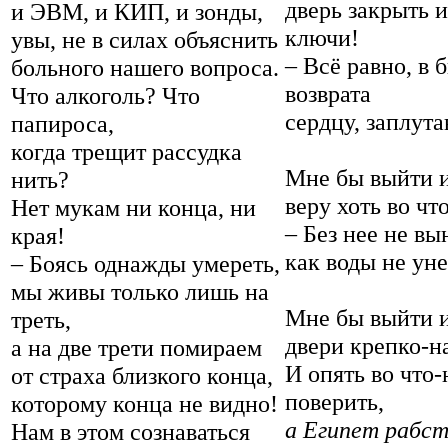
дверь закрыть 
и ЭВМ, и КИП, и зонды,
ключи!
увы, не в силах объяснить
– Всё равно, в 
больного нашего вопроса.
возврата
Что алкоголь? Что
сердцу, заплута
папироса,
когда трещит рассудка
Мне бы выйти и
нить?
веру хоть во чт
Нет мукам ни конца, ни
– Без нее не вы
края!
как воды не уне
– Боясь однажды умереть,
мы живы только лишь на
Мне бы выйти из
треть,
двери крепко-н
а на две трети помираем
И опять во что-
от страха близкого конца,
поверить,
которому конца не видно!
а Египет рабст
Нам в этом сознаваться