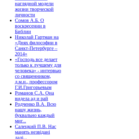
наглядной модели
жизни творческой
личности
Сомов А.Б. О
воскресении в
Библии
Николай Гартман на
«Днях философии в
Санкт-Петербурге –
2014»
«Господь все делает
только к лучшему для
человека» - интервью
со священником,
д.м.н., профессором
Г.И.Григорьевым
Романов С.А. Она
видела ад и рай
Родченко В.А. Всю
нашу жизнь,
буквально каждый
миг...
Салецкий П.В. Нас
манять незвідані
далі...