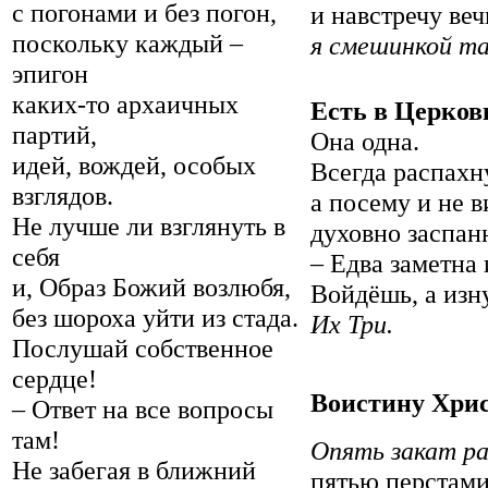
с погонами и без погон,
и навстречу ве
поскольку каждый –
я смешинкой та
эпигон
каких-то архаичных
Есть в Церков
партий,
Она одна.
идей, вождей, особых
Всегда распахн
взглядов.
а посему и не 
Не лучше ли взглянуть в
духовно заспанн
себя
– Едва заметна 
и, Образ Божий возлюбя,
Войдёшь, а изн
без шороха уйти из стада.
Их Три.
Послушай собственное
сердце!
Воистину Хрис
– Ответ на все вопросы
там!
Опять закат р
Не забегая в ближний
пятью перстами