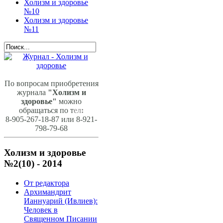
Холизм и здоровье
№10
Холизм и здоровье
№11
По вопросам приобретения
журнала
"Холизм и
здоровье"
можно
обращаться по т
ел
:
8-905-267-18-87 или 8-921-
798-79-68
Холизм и здоровье
№2(10) - 2014
От редактора
Архимандрит
Ианнуарий (Ивлиев):
Человек в
Священном Писании