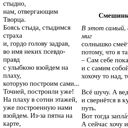
стыдно,
нам, отвергающим
Смешинка 
Творца.
Боясь стыда, стыдимся
В этот самый, 
страха
миг
и, гордо голову задрав,
солнышко смеёт
во имя неких псевдо-
потому, что я т
правд
– Сам себе пок
с улыбкою взойдем на
и с самим собо
плаху,
хохочу то над, 
которую построим сами...
Точней, построили уже!
Всё шучу. А вед
На плаху в сотни этажей,
и свернётся в 
уже построенную нами
путь.
взойдем. Из-за пятна на
Вот тогда заплá
карте,
А сейчас хочу и