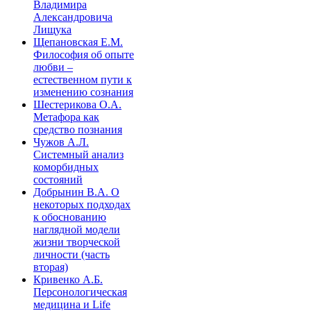
Владимира
Александровича
Лищука
Щепановская Е.М.
Философия об опыте
любви –
естественном пути к
изменению сознания
Шестерикова О.А.
Метафора как
средство познания
Чужов А.Л.
Системный анализ
коморбидных
состояний
Добрынин В.А. О
некоторых подходах
к обоснованию
наглядной модели
жизни творческой
личности (часть
вторая)
Кривенко А.Б.
Персонологическая
медицина и Life