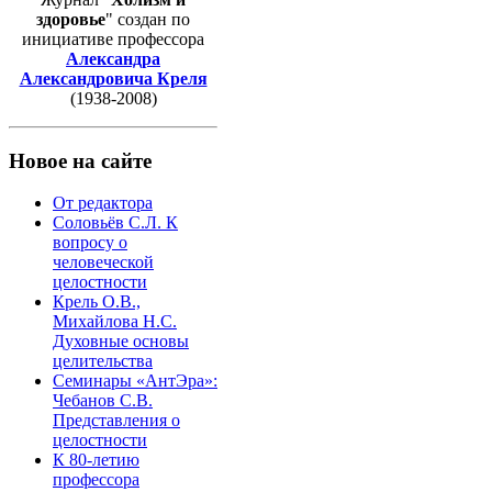
здоровье
" создан по
инициативе профессора
Александра
Александровича Креля
(1938-2008)
Новое на сайте
От редактора
Соловьёв С.Л. К
вопросу о
человеческой
целостности
Крель О.В.,
Михайлова Н.С.
Духовные основы
целительства
Семинары «АнтЭра»:
Чебанов С.В.
Представления о
целостности
К 80-летию
профессора