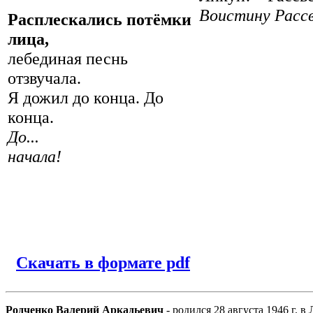
Воистину Расс
Расплескались потёмки
лица,
лебединая песнь
отзвучала.
Я дожил до конца. До
конца.
До...
начала!
Скачать в формате pdf
Родченко Валерий Аркадьевич
- родился 28 августа 1946 г. в