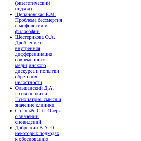
(экзегетический
подход)
Щепановская Е.М.
Проблема бессмертия
в мифологии и
философии
Шестерикова О.А.
Дробление и
внутренняя
дифференциация
современного
медицинского
дискурса и попытки
обретения
целостности
Ольшанский Д.А.
Психоанализ и
Психиатрия: смысл и
значение клиники
Соловьёв С.Л. Очерк
о значении
сновидений
Добрынин В.А. О
некоторых подходах
к обоснованию