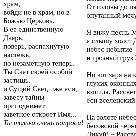
храм,
От головы до п
войди не в храм, но в
опутанный мечу
Божью Церковь.
В ее единственную
Я вижу песнь М
Дверь,
я слышу холст 
поверь, распахнутую
небес небытие
настежь,
и грозный груз 
но незаметную теперь.
Ты Свет своей особой
Но вот заря на 
застишь.
глухих оконных
и Сущий Свет, иже еси,
взошла. Рассвет
завесу тайны
еси вселенский
приподнимет,
заветное откроет Имя...
На золоте небе
Ты только очень попроси!
бесовской черни
Ликуй! – Рассв