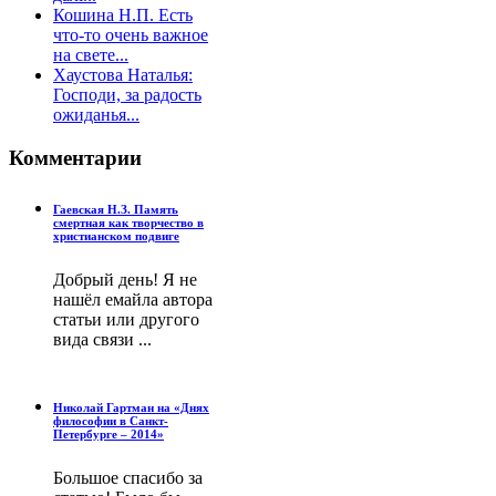
Кошина Н.П. Есть
что-то очень важное
на свете...
Хаустова Наталья:
Господи, за радость
ожиданья...
Комментарии
Гаевская Н.З. Память
смертная как творчество в
христианском подвиге
Добрый день! Я не
нашёл емайла автора
статьи или другого
вида связи ...
Николай Гартман на «Днях
философии в Санкт-
Петербурге – 2014»
Большое спасибо за