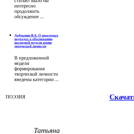
статью! Было бы
интересно
продолжить
обсуждение ...
Добрынин В.А. О некоторых
подходах к обоснованию
наглядной модели жизни
творческой личности
В предложенной
модели
формирования
творческой личности
введены категории ...
Скачат
ПОЭЗИЯ
Татьяна