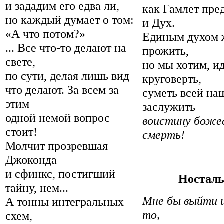
и зададим его едва ли,
как Гамлет пред
но каждый думает о том:
и Дух.
«А что потом?»
Единым духом 
... Все что-то делают на
прожить,
свете,
но мы хотим, ид
по сути, делая лишь вид
круговерть,
что делают. За всем за
суметь всей н
этим
заслужить
одной немой вопрос
воистину боже
стоит!
смерть!
Молчит прозревшая
Джоконда
и сфинкс, постигший
Ностальг
тайну, нем...
Мне бы выйти и
А тонны интегральных
то,
схем,