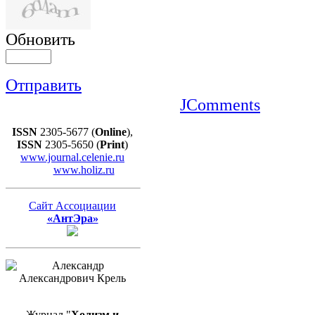
Обновить
Отправить
JComments
ISSN
2305-5677 (
Online
),
ISSN
2305-5650 (
Print
)
www.journal.celenie.ru
www.holiz.ru
Сайт Ассоциации
«АнтЭра»
Журнал "
Холизм и