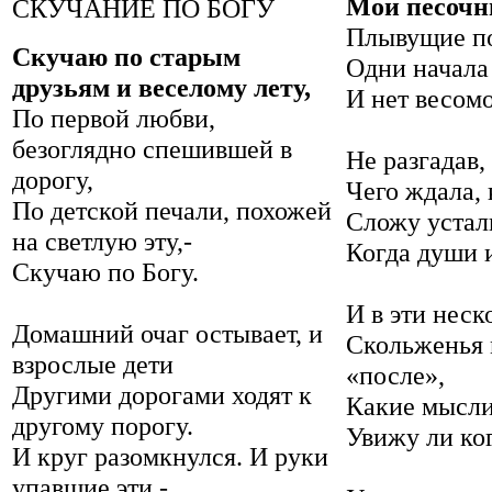
Мои песочн
СКУЧАНИЕ ПО БОГУ
Плывущие по
Скучаю по старым
Одни начала
друзьям и веселому лету,
И нет весом
По первой любви,
безоглядно спешившей в
Не разгадав,
дорогу,
Чего ждала, 
По детской печали, похожей
Сложу устал
на светлую эту,-
Когда души и
Скучаю по Богу.
И в эти неск
Домашний очаг остывает, и
Скольженья 
взрослые дети
«после»,
Другими дорогами ходят к
Какие мысли
другому порогу.
Увижу ли ког
И круг разомкнулся. И руки
упавшие эти -