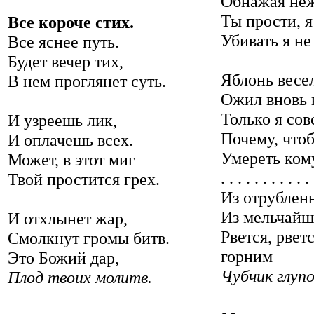
Обнажая неж
Ты прости, я
Все короче стих.
Убивать я не
Все яснее путь.
Будет вечер тих,
Яблонь весе
В нем проглянет суть.
Ожил вновь 
Только я сов
И узреешь лик,
Почему, чтоб
И оплачешь всех.
Умереть ком
Может, в этот миг
. . . . . . . . . . .
Твой простится грех.
Из отрубленн
Из мельчайш
И отхлынет жар,
Рвется, рвет
Смолкнут громы битв.
горним
Это Божий дар,
Чубчик глупо
Плод твоих молитв.