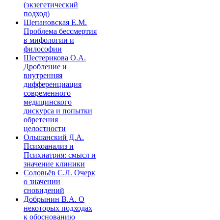
(экзегетический
подход)
Щепановская Е.М.
Проблема бессмертия
в мифологии и
философии
Шестерикова О.А.
Дробление и
внутренняя
дифференциация
современного
медицинского
дискурса и попытки
обретения
целостности
Ольшанский Д.А.
Психоанализ и
Психиатрия: смысл и
значение клиники
Соловьёв С.Л. Очерк
о значении
сновидений
Добрынин В.А. О
некоторых подходах
к обоснованию