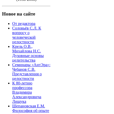
Новое на сайте
От редактора
Соловьёв С.Л. К
вопросу о
человеческой
целостности
Крель О.В.,
Михайлова Н.С.
Духовные основы
целительства
Семинары «АнтЭра»:
Чебанов С.В.
Представления о
целостности
К 80-летию
профессора
Владимира
Александровича
Лищука
Щепановская Е.М.
Философия об опыте