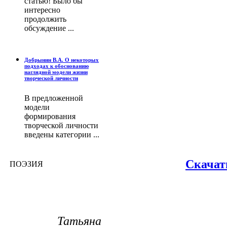
статью! Было бы
интересно
продолжить
обсуждение ...
Добрынин В.А. О некоторых
подходах к обоснованию
наглядной модели жизни
творческой личности
В предложенной
модели
формирования
творческой личности
введены категории ...
Скачат
ПОЭЗИЯ
Татьяна