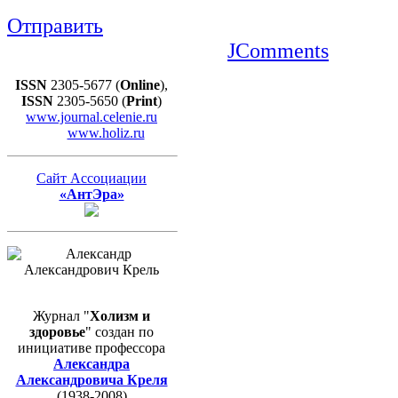
Отправить
JComments
ISSN
2305-5677 (
Online
),
ISSN
2305-5650 (
Print
)
www.journal.celenie.ru
www.holiz.ru
Сайт Ассоциации
«АнтЭра»
Журнал "
Холизм и
здоровье
" создан по
инициативе профессора
Александра
Александровича Креля
(1938-2008)