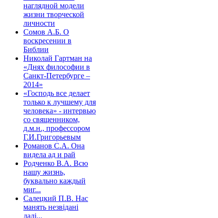
наглядной модели
жизни творческой
личности
Сомов А.Б. О
воскресении в
Библии
Николай Гартман на
«Днях философии в
Санкт-Петербурге –
2014»
«Господь все делает
только к лучшему для
человека» - интервью
со священником,
д.м.н., профессором
Г.И.Григорьевым
Романов С.А. Она
видела ад и рай
Родченко В.А. Всю
нашу жизнь,
буквально каждый
миг...
Салецкий П.В. Нас
манять незвідані
далі...