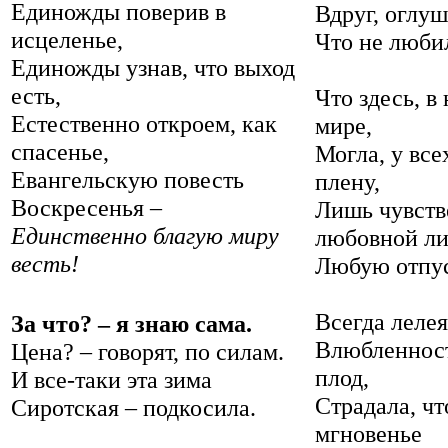
Единожды поверив в
Вдруг, оглу
исцеленье,
Что не люби
Единожды узнав, что выход
есть,
Что здесь, 
Естественно откроем, как
мире,
спасенье,
Могла, у все
Евангельскую повесть
плену,
Воскресенья –
Лишь чувств
Единственно благую миру
любовной ли
весть!
Любую отпус
Всегда лелея
За что? – я знаю сама.
Влюбленнос
Цена? – говорят, по силам.
плод,
И все-таки эта зима
Страдала, чт
Сиротская – подкосила.
мгновенье