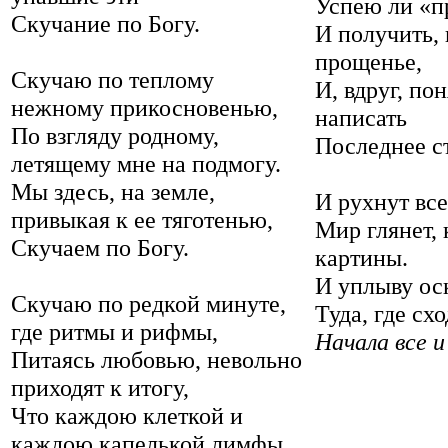
Успею ли «п
Скучание по Богу.
И получить, 
прощенье,
Скучаю по теплому
И, вдруг, пон
нежному прикосновенью,
написать
По взгляду родному,
Последнее с
летящему мне на подмогу.
Мы здесь, на земле,
И рухнут вс
привыкая к ее тяготенью,
Мир глянет, 
Скучаем по Богу.
картины.
И уплыву ос
Скучаю по редкой минуте,
Туда, где сх
где ритмы и рифмы,
Начала все и
Питаясь любовью, невольно
приходят к итогу,
Что каждою клеткой и
каждою капелькой лимфы