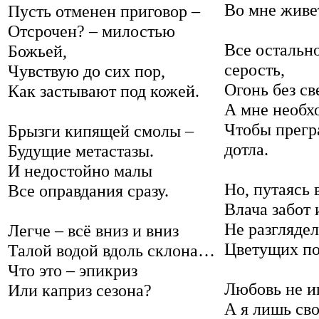
Во мне живет
Пусть отменен приговор –
Отсрочен? – милостью
Все остально
Божьей,
серость,
Чувствую до сих пор,
Огонь без св
Как застывают под кожей.
А мне необх
Чтобы прегр
Брызги кипящей смолы –
дотла.
Будущие метастазы.
И недостойно малы
Но, путаясь 
Все оправдания сразу.
Влача забот 
Не разгляде
Легче – всё вниз и вниз
Цветущих под
Талой водой вдоль склона…
Что это – эпикриз
Любовь не и
Или каприз сезона?
А я лишь сво