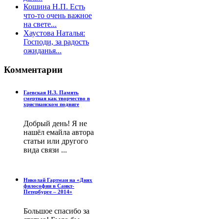
Кошина Н.П. Есть
что-то очень важное
на свете...
Хаустова Наталья:
Господи, за радость
ожиданья...
Комментарии
Гаевская Н.З. Память
смертная как творчество в
христианском подвиге
Добрый день! Я не
нашёл емайла автора
статьи или другого
вида связи ...
Николай Гартман на «Днях
философии в Санкт-
Петербурге – 2014»
Большое спасибо за