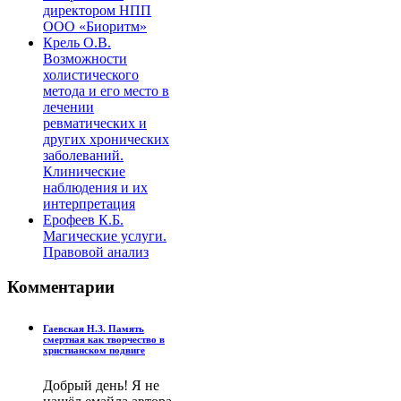
директором НПП
ООО «Биоритм»
Крель О.В.
Возможности
холистического
метода и его место в
лечении
ревматических и
других хронических
заболеваний.
Клинические
наблюдения и их
интерпретация
Ерофеев К.Б.
Магические услуги.
Правовой анализ
Комментарии
Гаевская Н.З. Память
смертная как творчество в
христианском подвиге
Добрый день! Я не