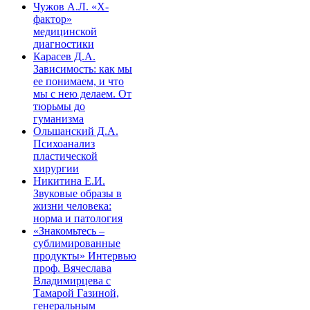
Чужов А.Л. «X-
фактор»
медицинской
диагностики
Карасев Д.А.
Зависимость: как мы
ее понимаем, и что
мы с нею делаем. От
тюрьмы до
гуманизма
Ольшанский Д.А.
Психоанализ
пластической
хирургии
Никитина Е.И.
Звуковые образы в
жизни человека:
норма и патология
«Знакомьтесь –
сублимированные
продукты» Интервью
проф. Вячеслава
Владимирцева с
Тамарой Газиной,
генеральным