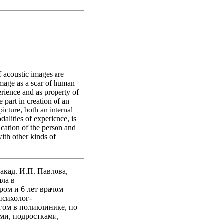
f acoustic images are
 image as a scar of human
erience and as property of
 part in creation of an
icture, both an internal
dalities of experience, is
cation of the person and
ith other kinds of
акад. И.П. Павлова,
ала в
ром и 6 лет врачом
психолог-
гом в поликлинике, по
ьми, подростками,