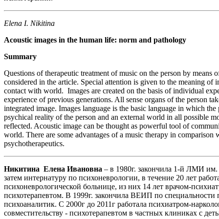
Elena I. Nikitina
Acoustic images in the human life: norm and pathology
Summary
Questions of therapeutic treatment of music on the person by means o
considered in the article. Special attention is given to the meaning of
contact with world. Images are created on the basis of individual exp
experience of previous generations. All sense organs of the person take
integrated image. Images language is the basic language in which the p
psychical reality of the person and an external world in all possible mo
reflected. Acoustic image can be thought as powerful tool of communi
world. There are some advantages of a music therapy in comparison w
psychotherapeutics.
Никитина Елена Ивановна
– в 1980г. закончила 1-й ЛМИ им. 
затем интернатуру по психоневрологии, в течение 20 лет работ
психоневрологической больнице, из них 14 лет врачом-психиат
психотерапевтом. В 1999г. закончила ВЕИП по специальности 
психоаналитик. С 2000г до 2011г работала психиатром-нарколо
совместительству - психотерапевтом в частных клиниках с дет