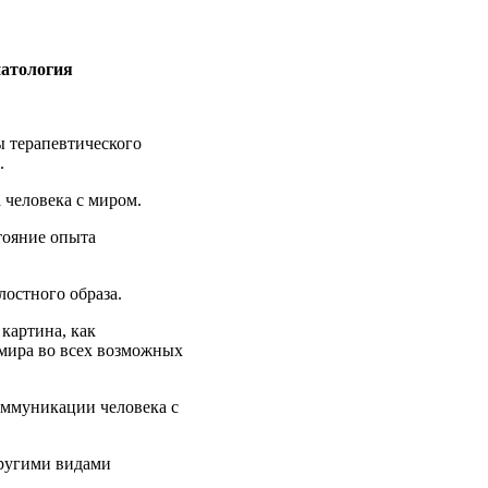
патология
ы терапевтического
.
а человека с миром.
тояние опыта
лостного образа.
картина, как
 мира во всех возможных
оммуникации человека с
другими видами