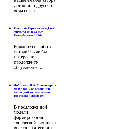
нашёл емайла автора
статьи или другого
вида связи ...
Николай Гартман на «Днях
философии в Санкт-
Петербурге – 2014»
Большое спасибо за
статью! Было бы
интересно
продолжить
обсуждение ...
Добрынин В.А. О некоторых
подходах к обоснованию
наглядной модели жизни
творческой личности
В предложенной
модели
формирования
творческой личности
введены категории ...