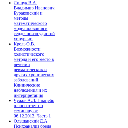
Лищук В.А.
Владимир Иванович
Бураковский и
методы
математического
моделирования в
сердечно-сосудистой
хирургии
Крель О.В.
Возможности
холистического
метода и его место в
лечении
ревматических и
других хронических
заболеваний.
Клинические
наблюдения и их
интерпретация
Чужов А.Л. Плацебо
плюс: отчет по
семинару от
06.12.2012. Часть 1
Ольшанский Д.А.
Психоанализ бреда