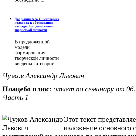
Добрынин В.А. О некоторых
подходах к обоснованию
наглядной модели жизни
творческой личности
В предложенной
модели
формирования
творческой личности
введены категории ...
Чужов Александр Львович
Плацебо плюс
:
отчет по семинару от 06.1
Часть 1
Этот текст представля
изложение основного 