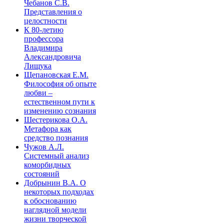
Чебанов С.В.
Представления о
целостности
К 80-летию
профессора
Владимира
Александровича
Лищука
Щепановская Е.М.
Философия об опыте
любви –
естественном пути к
изменению сознания
Шестерикова О.А.
Метафора как
средство познания
Чужов А.Л.
Системный анализ
коморбидных
состояний
Добрынин В.А. О
некоторых подходах
к обоснованию
наглядной модели
жизни творческой