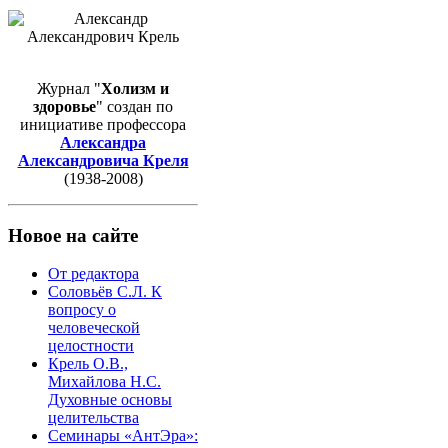
Журнал "
Холизм и
здоровье
" создан по
инициативе профессора
Александра
Александровича Креля
(1938-2008)
Новое на сайте
От редактора
Соловьёв С.Л. К
вопросу о
человеческой
целостности
Крель О.В.,
Михайлова Н.С.
Духовные основы
целительства
Семинары «АнтЭра»: