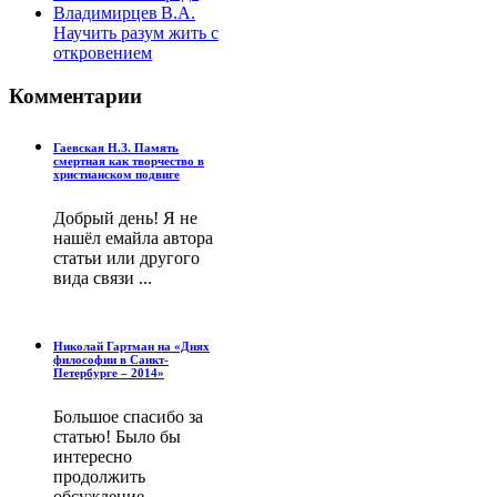
Владимирцев В.А.
Научить разум жить с
откровением
Комментарии
Гаевская Н.З. Память
смертная как творчество в
христианском подвиге
Добрый день! Я не
нашёл емайла автора
статьи или другого
вида связи ...
Николай Гартман на «Днях
философии в Санкт-
Петербурге – 2014»
Большое спасибо за
статью! Было бы
интересно
продолжить
обсуждение ...