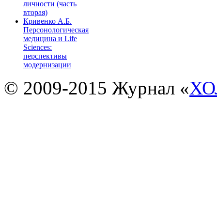
личности (часть
вторая)
Кривенко А.Б.
Персонологическая
медицина и Life
Sciences:
перспективы
модернизации
© 2009-2015 Журнал «
ХО