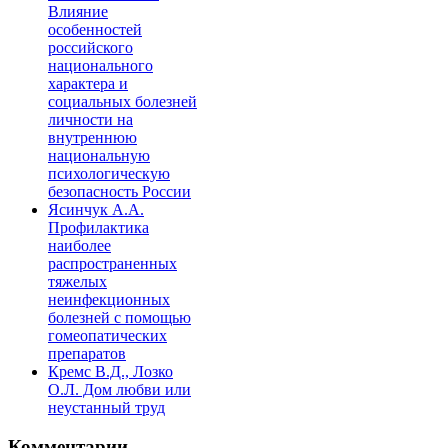
Влияние
особенностей
российского
национального
характера и
социальных болезней
личности на
внутреннюю
национальную
психологическую
безопасность России
Ясинчук А.А.
Профилактика
наиболее
распространенных
тяжелых
неинфекционных
болезней с помощью
гомеопатических
препаратов
Кремс В.Д., Лозко
О.Л. Дом любви или
неустанный труд
Комментарии