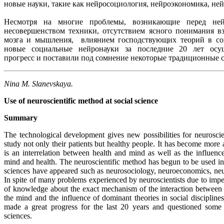
новые науки, такие как нейросоциология, нейроэкономика, ней
Несмотря на многие проблемы, возникающие перед не
несовершенством техники, отсутствием ясного понимания в
мозга и мышления, влиянием господствующих теорий в со
новые социальные нейронауки за последние 20 лет осу
прогресс и поставили под сомнение некоторые традиционные 
Nina M. Slanevskaya.
Use of neuroscientific method at social science
Summary
The technological development gives new possibilities for neurosci
study not only their patients but healthy people. It has become more 
is an interrelation between health and mind as well as the influenc
mind and health. The neuroscientific method has begun to be used in
sciences have appeared such as neurosociology, neuroeconomics, neur
In spite of many problems experienced by neuroscientists due to imper
of knowledge about the exact mechanism of the interaction between 
the mind and the influence of dominant theories in social discipline
made a great progress for the last 20 years and questioned some e
sciences.