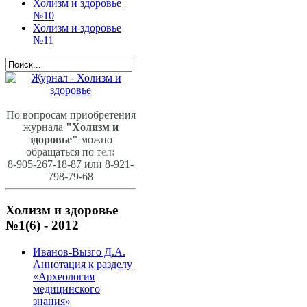
Холизм и здоровье
№10
Холизм и здоровье
№11
По вопросам приобретения
журнала
"Холизм и
здоровье"
можно
обращаться по т
ел
:
8-905-267-18-87 или 8-921-
798-79-68
Холизм и здоровье
№1(6) - 2012
Иванов-Вызго Д.А.
Аннотация к разделу
«Археология
медицинского
знания»