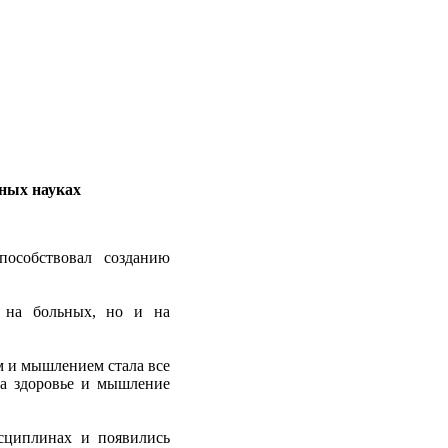
ьных науках
пособствовал созданию
о на больных, но и на
м и мышлением стала все
на здоровье и мышление
сциплинах и появились