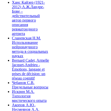
Ханс Кайзер (1921-
2012) А.Ж.Ландре-
Бове –
действительный
автор первого
описания
ревматоидного
артрита
Сланевская Н.М.
Использование
нейронаучного
метода в социальных
науках
Bernard Cadet, Armelle
Jacquet-Andrieu -
Émotions, langage et
prises de décision: un
réseau cognitif
Чебанов С.В.
Предельные вопросы
Искрин М.А.
Типология
мистического опыта
Акопов А.Ю.,
Несмеянов А.А.