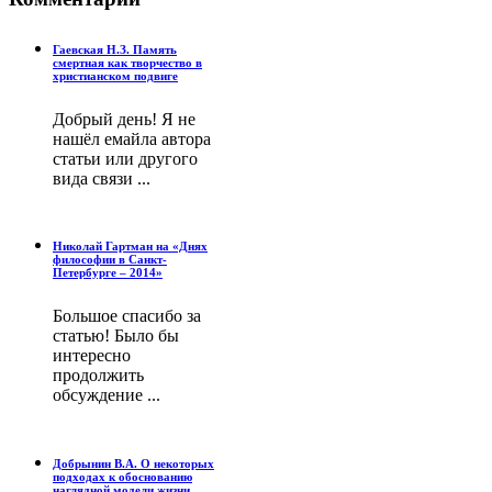
Гаевская Н.З. Память
смертная как творчество в
христианском подвиге
Добрый день! Я не
нашёл емайла автора
статьи или другого
вида связи ...
Николай Гартман на «Днях
философии в Санкт-
Петербурге – 2014»
Большое спасибо за
статью! Было бы
интересно
продолжить
обсуждение ...
Добрынин В.А. О некоторых
подходах к обоснованию
наглядной модели жизни