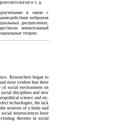
рополитология и т. д.
йроучеными в связи с
заимодействия нейронов
циальных дисциплинах,
ществили значительный
социальные теории.
ence. Researchers began to
and more evident that there
e of social environment on
 social disciplines and new
opolitical science and etc.
fect technologies, the lack
the neurons of a brain and
s social neurosciences have
xisting theories in social