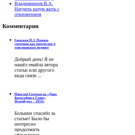
Владимирцев В.А.
Научить разум жить с
откровением
Комментарии
Гаевская Н.З. Память
смертная как творчество в
христианском подвиге
Добрый день! Я не
нашёл емайла автора
статьи или другого
вида связи ...
Николай Гартман на «Днях
философии в Санкт-
Петербурге – 2014»
Большое спасибо за
статью! Было бы
интересно
продолжить
обсуждение ...