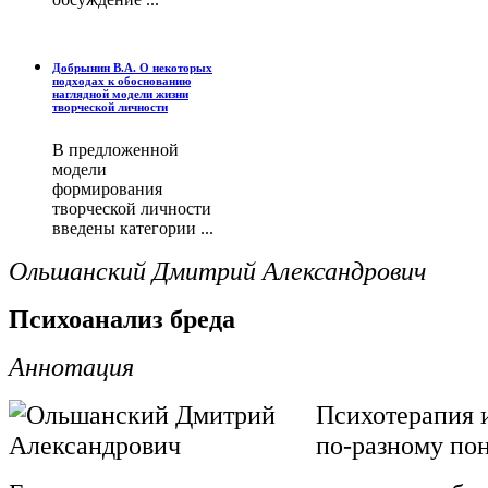
Добрынин В.А. О некоторых
подходах к обоснованию
наглядной модели жизни
творческой личности
В предложенной
модели
формирования
творческой личности
введены категории ...
Ольшанский Дмитрий Александрович
Психоанализ бреда
Аннотация
Психотерапия 
по-разному по