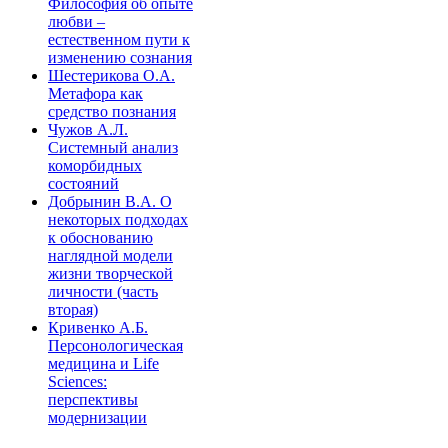
Философия об опыте
любви –
естественном пути к
изменению сознания
Шестерикова О.А.
Метафора как
средство познания
Чужов А.Л.
Системный анализ
коморбидных
состояний
Добрынин В.А. О
некоторых подходах
к обоснованию
наглядной модели
жизни творческой
личности (часть
вторая)
Кривенко А.Б.
Персонологическая
медицина и Life
Sciences:
перспективы
модернизации