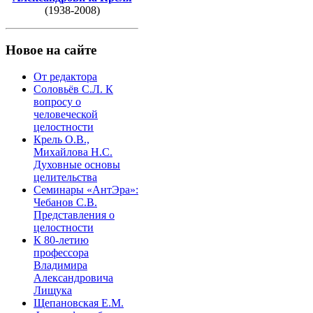
(1938-2008)
Новое на сайте
От редактора
Соловьёв С.Л. К
вопросу о
человеческой
целостности
Крель О.В.,
Михайлова Н.С.
Духовные основы
целительства
Семинары «АнтЭра»:
Чебанов С.В.
Представления о
целостности
К 80-летию
профессора
Владимира
Александровича
Лищука
Щепановская Е.М.