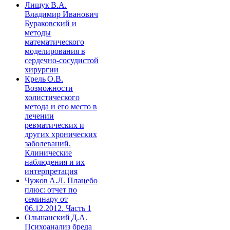
Лищук В.А.
Владимир Иванович
Бураковский и
методы
математического
моделирования в
сердечно-сосудистой
хирургии
Крель О.В.
Возможности
холистического
метода и его место в
лечении
ревматических и
других хронических
заболеваний.
Клинические
наблюдения и их
интерпретация
Чужов А.Л. Плацебо
плюс: отчет по
семинару от
06.12.2012. Часть 1
Ольшанский Д.А.
Психоанализ бреда