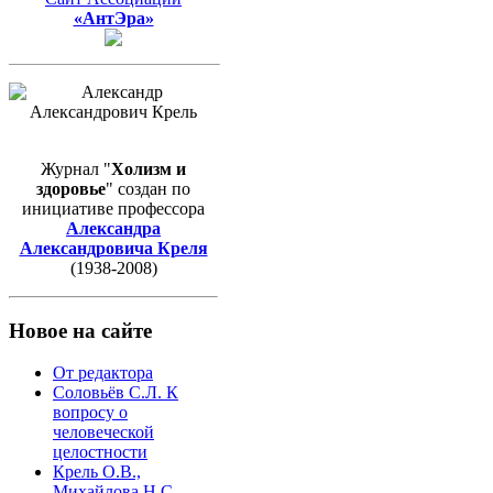
«АнтЭра»
Журнал "
Холизм и
здоровье
" создан по
инициативе профессора
Александра
Александровича Креля
(1938-2008)
Новое на сайте
От редактора
Соловьёв С.Л. К
вопросу о
человеческой
целостности
Крель О.В.,
Михайлова Н.С.