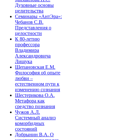
Духовные основы
целительства
Семинары «АнтЭра»:
Чебанов С.В.
Представления о
целостности
К 80-летию
профессора
Владимира
Александровича
Лищука
Щепановская Е.М.
Философия об опыте
любви –
естественном пути к
изменению сознания
Шестерикова О.А.
Метафора как
средство познания
Чужов А.Л.
Системный анализ
коморбидных
состояний
Добрынин В.А. О