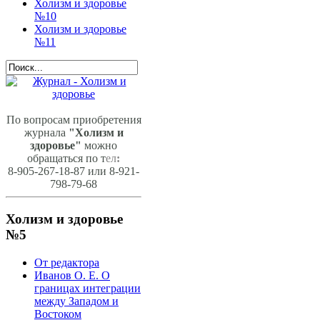
Холизм и здоровье
№10
Холизм и здоровье
№11
По вопросам приобретения
журнала
"Холизм и
здоровье"
можно
обращаться по т
ел
:
8-905-267-18-87 или 8-921-
798-79-68
Холизм и здоровье
№5
От редактора
Иванов О. Е. О
границах интеграции
между Западом и
Востоком