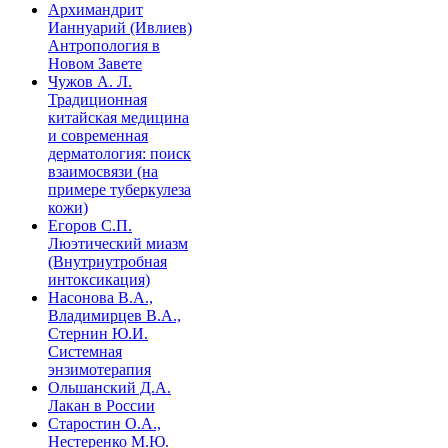
Архимандрит
Ианнуарий (Ивлиев)
Антропология в
Новом Завете
Чужов А. Л.
Традиционная
китайская медицина
и современная
дерматология: поиск
взаимосвязи (на
примере туберкулеза
кожи)
Егоров С.П.
Люэтический миазм
(Внутриутробная
интоксикация)
Насонова В.А.,
Владимирцев В.А.,
Стернин Ю.И.
Системная
энзимотерапия
Ольшанский Д.А.
Лакан в России
Старостин О.А.,
Нестеренко М.Ю.