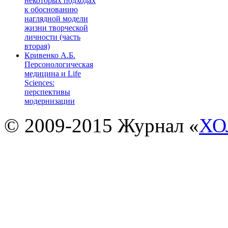
некоторых подходах
к обоснованию
наглядной модели
жизни творческой
личности (часть
вторая)
Кривенко А.Б.
Персонологическая
медицина и Life
Sciences:
перспективы
модернизации
© 2009-2015 Журнал «
ХО