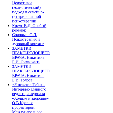
Целостный
(холистический)
подход в семейно-
центрированной
психотерапии
Кремс В.Д. Особый
ребенок
Соловьев С.Л.
Психотерапия и
духовный контакт
ЗАМЕТКИ
ПРАКТИКУЮЩЕГО
ВРАЧА: Никитина
Е.И. Силы жить
ЗАМЕТКИ
ПРАКТИКУЮЩЕГО
ВРАЧА: Никитина
Е.И. Голоса
«Я освятил Тебя» -
Интервью главного
редактора журнала
«Холизм и здоровье»
О.В.Крель с
проректором
Международного