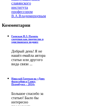
славянского
института
профессором
В.А.Владимирцевым
Комментарии
Гаевская Н.З. Память
смертная как творчество в
христианском подвиге
Добрый день! Я не
нашёл емайла автора
статьи или другого
вида связи ...
Николай Гартман на «Днях
философии в Санкт-
Петербурге – 2014»
Большое спасибо за
статью! Было бы
интересно