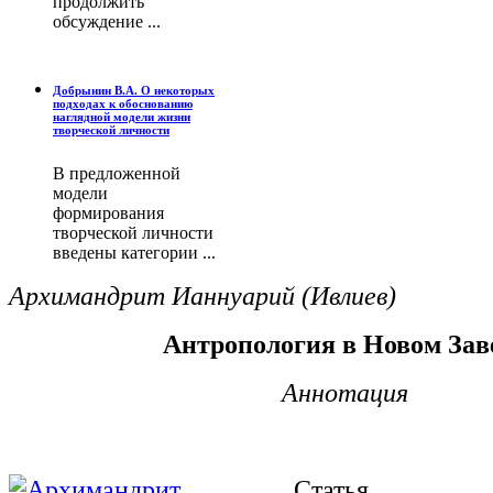
продолжить
обсуждение ...
Добрынин В.А. О некоторых
подходах к обоснованию
наглядной модели жизни
творческой личности
В предложенной
модели
формирования
творческой личности
введены категории ...
Архимандрит Ианнуарий (Ивлиев)
Антропология в Новом Зав
Аннотация
Статья п