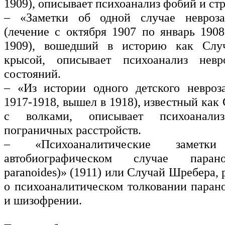
1909), описывает психоанализ фобий и стр
– «Заметки об одной случае невроза
(лечение с октября 1907 по январь 1908
1909), вошедший в историю как Слу
крысой, описывает психоанализ невр
состояний.
– «Из истории одного детского невроз
1917-1918, вышел в 1918), известный как
с волками, описывает психоанали
пограничных расстройств.
– «Психоаналитические замет
автобиографическом случае паран
paranoides)» (1911) или Случай Шребера
о психоаналитическом толковании паран
и шизофрении.