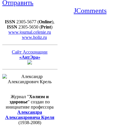
Отправить
JComments
ISSN
2305-5677 (
Online
),
ISSN
2305-5650 (
Print
)
www.journal.celenie.ru
www.holiz.ru
Сайт Ассоциации
«АнтЭра»
Журнал "
Холизм и
здоровье
" создан по
инициативе профессора
Александра
Александровича Креля
(1938-2008)