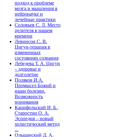
подход к проблеме
мозга и мышления в
нейронауке и
лечебные практики
Соловьев С. Л. Место
целителя в нашем
времени
Левинсон С. В.
Цигун-терапия в
измененных
состояниях сознания
Лебедева Т. А. Цигун
– здоровье и
долголетие
Поляков И.А.
Промысел Божий и
наши болезни.
Возможность
понимания
Канифольский И. Б.,
Старостин О. А.
Эсопедия – новый
холистический метод
...
Ольшанский Д. А.