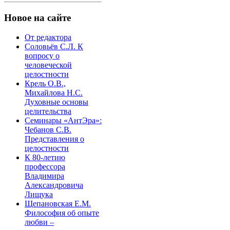
Новое на сайте
От редактора
Соловьёв С.Л. К
вопросу о
человеческой
целостности
Крель О.В.,
Михайлова Н.С.
Духовные основы
целительства
Семинары «АнтЭра»:
Чебанов С.В.
Представления о
целостности
К 80-летию
профессора
Владимира
Александровича
Лищука
Щепановская Е.М.
Философия об опыте
любви –