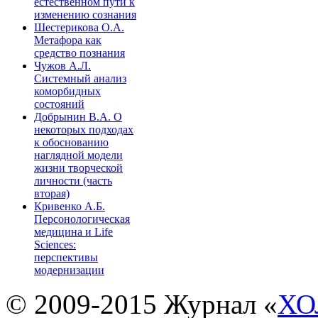
естественном пути к
изменению сознания
Шестерикова О.А.
Метафора как
средство познания
Чужов А.Л.
Системный анализ
коморбидных
состояний
Добрынин В.А. О
некоторых подходах
к обоснованию
наглядной модели
жизни творческой
личности (часть
вторая)
Кривенко А.Б.
Персонологическая
медицина и Life
Sciences:
перспективы
модернизации
© 2009-2015 Журнал «
ХО