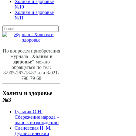
Холизм и здоровье
№10
Холизм и здоровье
№11
По вопросам приобретения
журнала
"Холизм и
здоровье"
можно
обращаться по т
ел
:
8-905-267-18-87 или 8-921-
798-79-68
Холизм и здоровье
№3
Гульник О.Н.
Сбережение народа –
шанс к возрождению
Сланевская Н. М.
Дуалистический