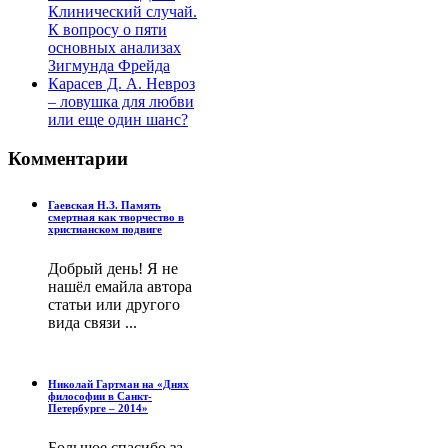
Клинический случай.
К вопросу о пяти
основных анализах
Зигмунда Фрейда
Карасев Д. А. Невроз
– ловушка для любви
или еще один шанс?
Комментарии
Гаевская Н.З. Память
смертная как творчество в
христианском подвиге
Добрый день! Я не
нашёл емайла автора
статьи или другого
вида связи ...
Николай Гартман на «Днях
философии в Санкт-
Петербурге – 2014»
Большое спасибо за