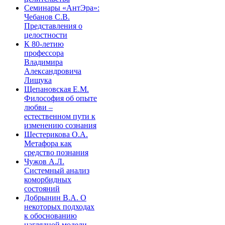
Семинары «АнтЭра»:
Чебанов С.В.
Представления о
целостности
К 80-летию
профессора
Владимира
Александровича
Лищука
Щепановская Е.М.
Философия об опыте
любви –
естественном пути к
изменению сознания
Шестерикова О.А.
Метафора как
средство познания
Чужов А.Л.
Системный анализ
коморбидных
состояний
Добрынин В.А. О
некоторых подходах
к обоснованию
наглядной модели