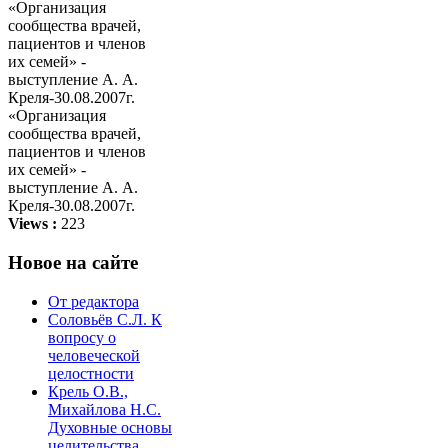
«Организация
сообщества врачей,
пациентов и членов
их семей» -
выступление А. А.
Креля-30.08.2007г.
Views :
223
Новое на сайте
От редактора
Соловьёв С.Л. К
вопросу о
человеческой
целостности
Крель О.В.,
Михайлова Н.С.
Духовные основы
целительства