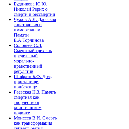
Будникова Ю.Ю.
Николай Рерих о
смерти и бессмертии
Чужов А.Л. Даосская
танатология и
иммортализм.
Памяти
Е.А.Торчинова
Соловьев С.Л.
Смертный грех как
предельный
морально-
нравственный
регулятив
Шифрин Б.Ф. Дом,
пристанище,
прибежище
Гаевская Н.З. Память
смертная как
творчество в
христианском
подвиге
Моисеев В.И. Смерть
как трансформация
субъект-бытия