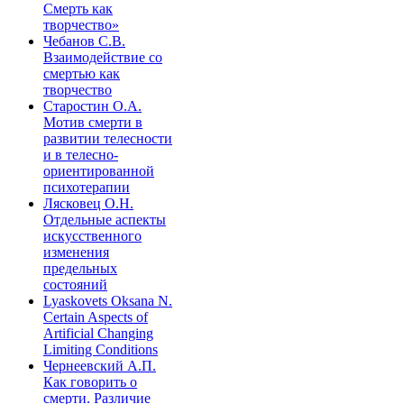
Смерть как
творчество»
Чебанов С.В.
Взаимодействие со
смертью как
творчество
Старостин О.А.
Мотив смерти в
развитии телесности
и в телесно-
ориентированной
психотерапии
Лясковец О.Н.
Отдельные аспекты
искусственного
изменения
предельных
состояний
Lyaskovets Oksana N.
Certain Aspects of
Artificial Changing
Limiting Conditions
Чернеевский А.П.
Как говорить о
смерти. Различие