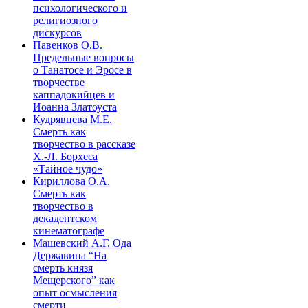
психологического и
религиозного
дискурсов
Павенков О.В.
Предельные вопросы
о Танатосе и Эросе в
творчестве
каппадокийцев и
Иоанна Златоуста
Кудрявцева М.Е.
Смерть как
творчество в рассказе
Х.-Л. Борхеса
«Тайное чудо»
Кириллова О.А.
Смерть как
творчество в
декадентском
кинематографе
Машевский А.Г. Ода
Державина “На
смерть князя
Мещерского” как
опыт осмысления
смерти