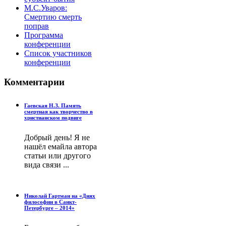
М.С.Уваров:
Смертию смерть
поправ
Программа
конференции
Список участников
конференции
Комментарии
Гаевская Н.З. Память
смертная как творчество в
христианском подвиге
Добрый день! Я не
нашёл емайла автора
статьи или другого
вида связи ...
Николай Гартман на «Днях
философии в Санкт-
Петербурге – 2014»