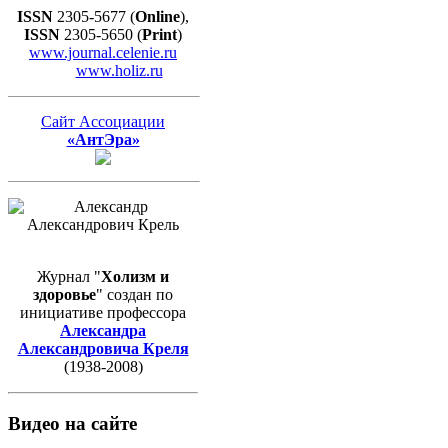
ISSN
2305-5677 (
Online
),
ISSN
2305-5650 (
Print
)
www.journal.celenie.ru
www.holiz.ru
Сайт Ассоциации
«АнтЭра»
Журнал "
Холизм и
здоровье
" создан по
инициативе профессора
Александра
Александровича Креля
(1938-2008)
Видео на сайте