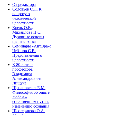
От редактора
Соловьёв С.Л. К
вопросу о
человеческой
целостности
Крель О.В.,
Михайлова Н.С.
Духовные основы
целительства
Семинары «АнтЭра»:
Чебанов С.В.
Представления о
целостности
К 80-летию
профессора
Владимира
Александровича
Лищука
Щепановская Е.М.
Философия об опыте
любви –
естественном пути к
изменению сознания
Шестерикова О.А.