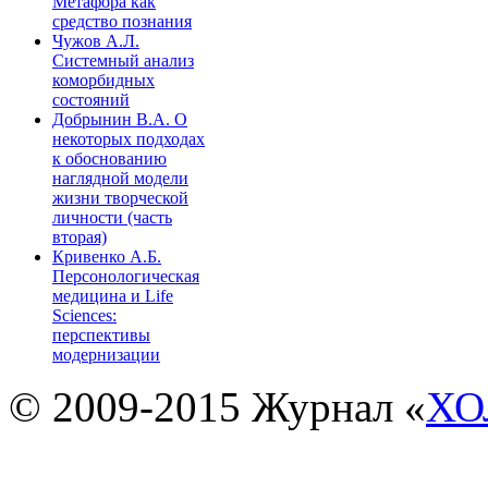
Метафора как
средство познания
Чужов А.Л.
Системный анализ
коморбидных
состояний
Добрынин В.А. О
некоторых подходах
к обоснованию
наглядной модели
жизни творческой
личности (часть
вторая)
Кривенко А.Б.
Персонологическая
медицина и Life
Sciences:
перспективы
модернизации
© 2009-2015 Журнал «
ХО