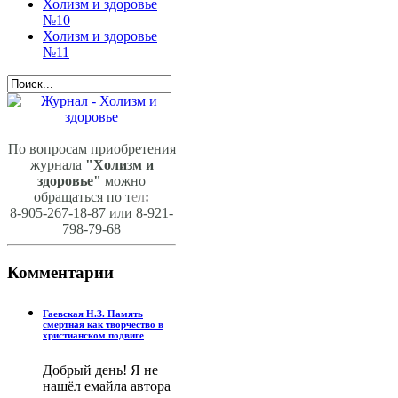
Холизм и здоровье
№10
Холизм и здоровье
№11
По вопросам приобретения
журнала
"Холизм и
здоровье"
можно
обращаться по т
ел
:
8-905-267-18-87 или 8-921-
798-79-68
Комментарии
Гаевская Н.З. Память
смертная как творчество в
христианском подвиге
Добрый день! Я не
нашёл емайла автора